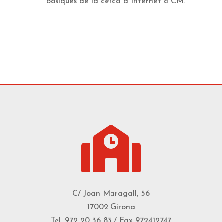
bàsiques de la cerca a Internet a CM.

C/ Joan Maragall, 56
17002 Girona
Tel. 972 20 36 83 / Fax 972412747